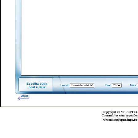
Escolha outra
Local:
Dia:
Mês:
local e data:
Copyright ©INPE/CPTEC
Comentários e/ou sugestões
webmaster@cptec.inpe.br